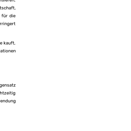
isieren,
tschaft,
 für die
rringert
e kauft,
rationen
egensatz
tzeitig
hwendung