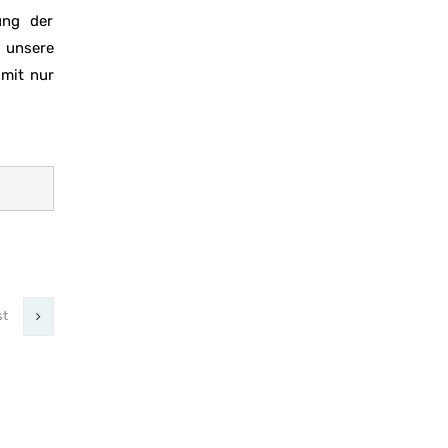
ung der
r unsere
 mit nur
st