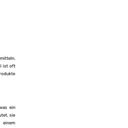
mitteln.
 ist oft
Produkte
 was ein
tet, sie
s einem